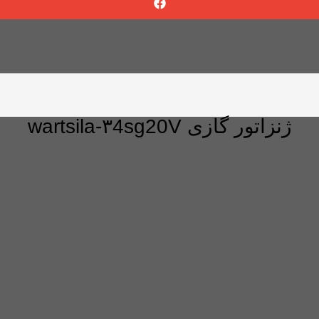
ژنزاتور گازی wartsila-۳4sg20V