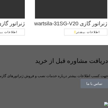
ژنراتور گازی wartsila-31SG-V20
ژنراتور گازی sila-43SG12V
اطلاعات بیشتر
اطلاعات بی
دریافت مشاوره قبل از خرید
جهت کسب اطلاعات بیشتر درباره خدمات نصب و فروش ژنراتورهای گازسوز
تماس با ما