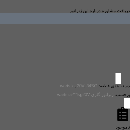
دریافت مشاوره درباره این ژنراتور
دسته بندی قطعه:
34SG
,
20V
,
wartsila
برچسب:
ژنراتور گازی wartsila-۳4sg20V
ناموجود