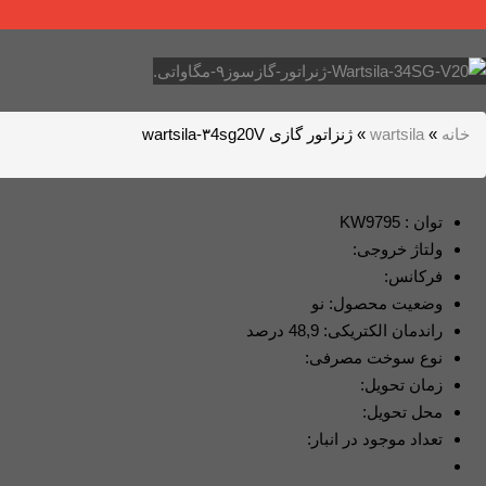
خانه
»
wartsila
»
ژنزاتور گازی wartsila-۳4sg20V
توان : KW9795
ولتاژ خروجی:
فرکانس:
وضعیت محصول: نو
راندمان الکتریکی: 48,9 درصد
نوع سوخت مصرفی:
زمان تحویل:
محل تحویل:
تعداد موجود در انبار: