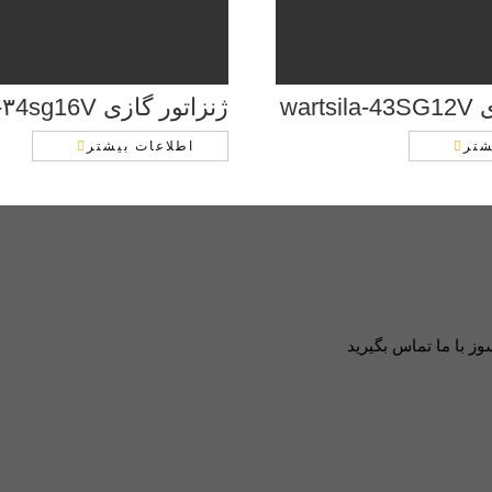
wart
ژنزاتور گازی wartsila-۳4sg16V
شتر
اطلاعات بیشتر
 با ما تماس بگیرید