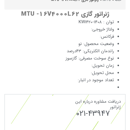
خانه
»
MTU
»
ژنراتور گازی MTU -16V4000L62
ژنراتور گازی MTU -16V4000L62
توان : KW1420-1408
ولتاژ خروجی:
فرکانس:
وضعیت محصول: نو
راندمان الکتریکی: 43درصد
نوع سوخت مصرفی: گازسوز
زمان تحویل:
محل تحویل:
تعداد موجود در انبار:
دریافت مشاوره درباره این
ژنراتور
021-43947