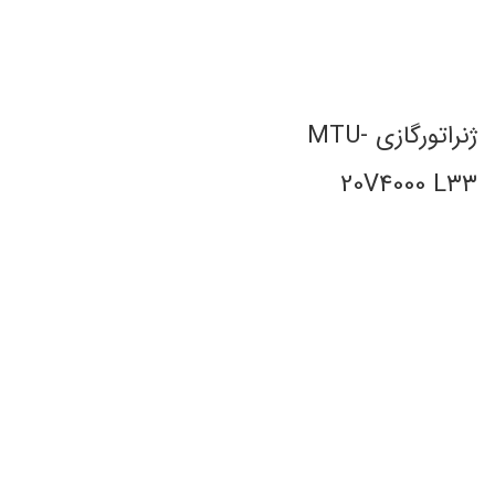
ژنراتورگازی MTU-
20V4000 L۳۳