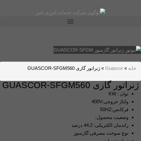
خانه
»
Guascor
»
ژنراتور گازی GUASCOR-SFGM560
ژنراتور گازی GUASCOR-SFGM560
توان : KW
ولتاژ خروجی:400V
فرکانس:50HZ
وضعیت محصول:
راندمان الکتریکی: 44.2 درصد
نوع سوخت مصرفی:گازسوز
زمان تحویل: