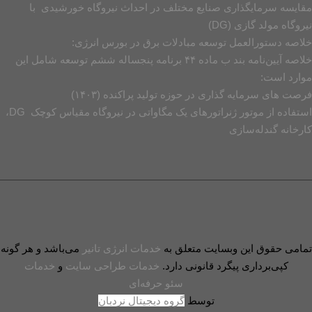
مقایسه سرمایگذاری صنایع مختلف در احداث نیروگاه خورشیدی با
نیروگاه مولد گازی (DG)
خلاصه دستورالعمل توسعه مبادلات برق در بورس انرژی:
خلاصه آیین‌نامه بند ب ماده ۴۴ برنامه پنجساله ششم توسعه شامل این
موارد است:
فرصت های سرمایه گذاری در حوزه تولید پراکنده (۱۴۰۳)
استفاده از موتور ژنراتورهای یک مگاواتی در نیروگاه مقیاس کوچک DG،
کارخانه گندله‌سازی
تمامی حقوق این وبسایت متعلق به
خدمات انرژی تانیر
می‌باشد و هر گونه
کپی‌برداری پیگرد قانونی دارد.
خدمات طراحی سایت
و
خدمات
سئو حرفه‌ای
توسط
گروه دیجیتال نردبان