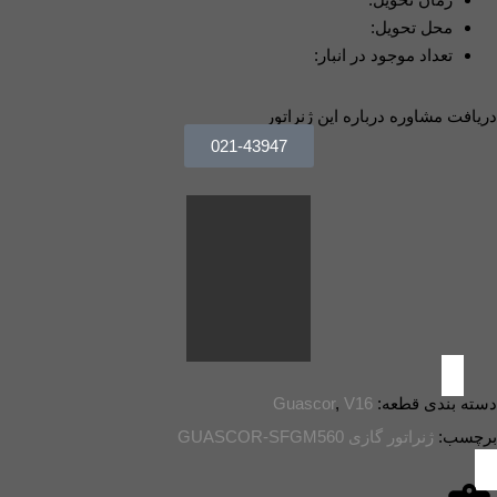
محل تحویل:
تعداد موجود در انبار:
دریافت مشاوره درباره این ژنراتور
021-43947
دسته بندی قطعه:
V16
,
Guascor
برچسب:
ژنراتور گازی GUASCOR-SFGM560