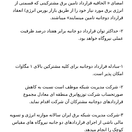
امضای « الحاقیه قرارداد تامین برق مشترکینی که قسمتی از
انرژی برق مورد نیاز خود را از طریق بازار بورس انرژی/ انعقاد
قرارداد دوجانبه تامین می­نمایند» می­باشند.
۲- حداکثر توان قرارداد دو جانبه برابر هفتاد درصد ظرفیت
عملی نیروگاه خواهد بود.
ضوابط اجرایی
۱-مبادله قرارداد دوجانبه برای کلیه مشترکین بالای ۱ مگاوات
امکان پذیر است.
۲- شرکت مدیریت شبکه موظف است نسبت به کاهش
صورتحساب شرکت توزیع/برق منطقه ای معادل مجموع
قراردادهای دوجانبه مشترکان آن شرکت اقدام نماید.
۳-شرکت مدیریت شبکه برق ایران سالانه موازنه انرژی و تسویه
مالی ناشی از اجرای قراردادهای دو جانبه نیروگاه های مقیاس
کوچک را انجام می­دهد.