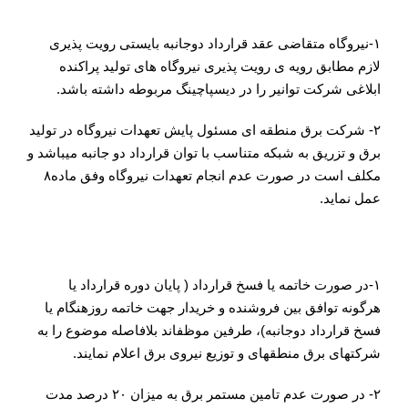
رویت­پذیری و پایش
۱-نیروگاه متقاضی عقد قرارداد دوجانبه بایستی رویت پذیری
لازم مطابق رویه ی رویت پذیری نیروگاه های تولید پراکنده
ابلاغی شرکت توانیر را در دیسپاچینگ مربوطه داشته باشد.
۲- شرکت برق منطقه ای مسئول پایش تعهدات نیروگاه در تولید
برق و تزریق به شبکه متناسب با توان قرارداد دو جانبه می­باشد و
مکلف است در صورت عدم انجام تعهدات نیروگاه وفق ماده۸
عمل نماید.
خاتمه دوره قرارداد دو جانبه
۱-در صورت خاتمه یا فسخ قرارداد ( پایان دوره قرارداد یا
هرگونه توافق بین فروشنده و خریدار جهت خاتمه روزهنگام یا
فسخ قرارداد دوجانبه)، طرفین موظف­اند بلافاصله موضوع را به
شرکت­های برق منطقه­ای و توزیع نیروی برق اعلام نمایند.
۲- در صورت عدم تامین مستمر برق به میزان ۲۰ درصد مدت