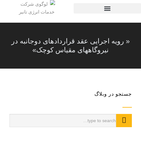
نیروگاه های تحت مالکیت تانیر
فروش ژنراتور گازسوز
خدمات و سرویس ها
« رویه اجرایی عقد قراردادهای دوجانبه در
نیروگاه­های مقیاس کوچک»
جستجو در وبلاگ