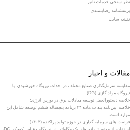
نظر سنجی خدمات تانیر
پرسشنامه رضایتمندی
نقشه سایت
مقالات و اخبار
مقایسه سرمایگذاری صنایع مختلف در احداث نیروگاه خورشیدی با
نیروگاه مولد گازی (DG)
خلاصه دستورالعمل توسعه مبادلات برق در بورس انرژی:
خلاصه آیین‌نامه بند ب ماده ۴۴ برنامه پنجساله ششم توسعه شامل این
موارد است:
فرصت های سرمایه گذاری در حوزه تولید پراکنده (۱۴۰۳)
استفاده از موتور ژنراتورهای یک مگاواتی در نیروگاه مقیاس کوچک DG،